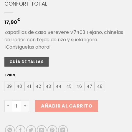
CONFORT TOTAL
€
17,90
Zapatillas de casa Berevere V7403 Tejano, chinelas
cerradas con tejido de rizo y suela ligera.
¡Consíguelas ahora!
GUÍA DE TALLAS
Talla
39
40
41
42
43
44
45
46
47
48
ZAPATILLAS CASA BEREVERE V7403 TEJANO | CHINELAS SU
AÑADIR AL CARRITO