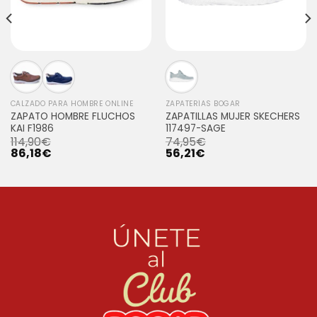
CALZADO PARA HOMBRE ONLINE
ZAPATERÍAS BOGAR
ZAPATO HOMBRE FLUCHOS
ZAPATILLAS MUJER SKECHERS
KAI F1986
117497-SAGE
114,90
€
74,95
€
86,18
€
56,21
€