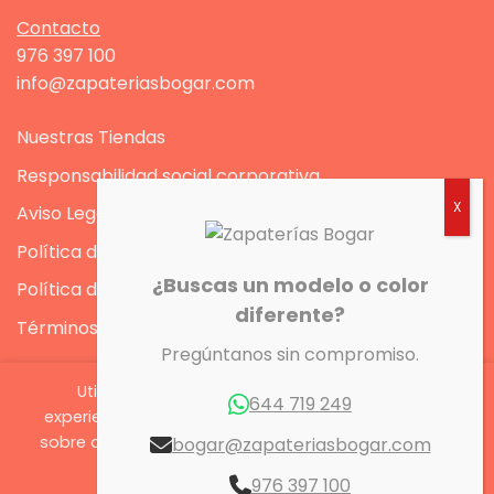
Contacto
976 397 100
info@zapateriasbogar.com
Nuestras Tiendas
Responsabilidad social corporativa
Aviso Legal
Política de Privacidad
¿Buscas un modelo o color
Política de Cookies
diferente?
Términos y condiciones
Pregúntanos sin compromiso.
Utilizamos cookies para ofrecerte la mejor
644 719 249
experiencia en nuestra web. Puedes aprender más
sobre qué cookies utilizamos o desactivarlas en los
bogar@zapateriasbogar.com
Zapaterías Bogar 2026 ©
ajustes.
976 397 100