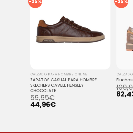
-25%
-25%
CALZADO PARA HOMBRE ONLINE
CALZADO
ZAPATOS CASUAL PARA HOMBRE
Fluchos
SKECHERS CAVELL HENSLEY
109,
CHOCOLATE
82,4
E
59,95
€
AI F1986
44,96
€