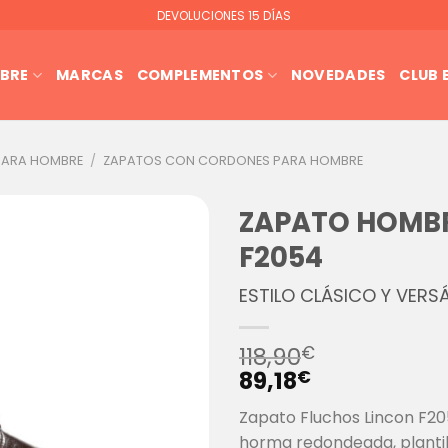
DEVOLUCIONES 15 DÍAS
BRE
MARCAS
COMPLEMENTOS
NOVEDADES
CLUB
PARA HOMBRE
/
ZAPATOS CON CORDONES PARA HOMBRE
ZAPATO HOMBR
F2054
ESTILO CLÁSICO Y VERS
118,90
€
89,18
€
Zapato Fluchos Lincon F20
horma redondeada, plantilla