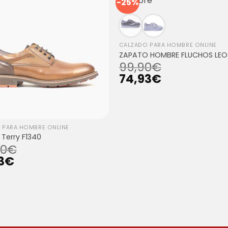
-25%
CALZADO PARA HOMBRE ONLINE
ZAPATO HOMBRE FLUCHOS LEO 
99,90
€
74,93
€
 PARA HOMBRE ONLINE
 Terry F1340
90
€
3
€