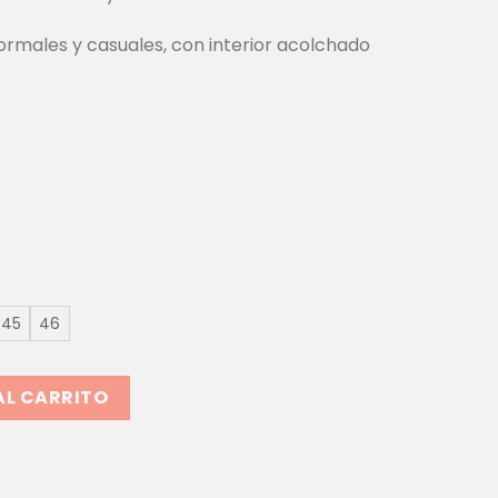
ormales y casuales, con interior acolchado
45
46
NCON F2054 | ESTILO CLÁSICO Y VERSÁTIL EN MARRÓN O NE
AL CARRITO