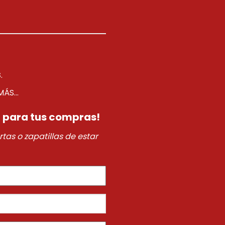
S
.
ÁS...
 para tus compras!
tas o zapatillas de estar