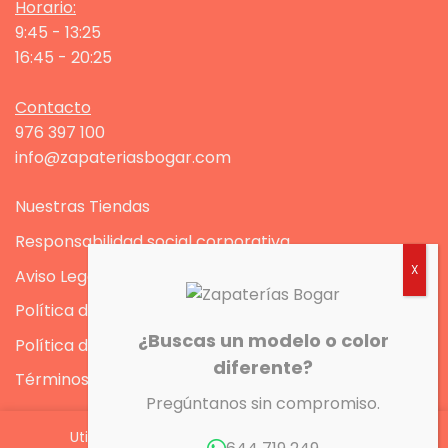
Horario:
9:45 - 13:25
16:45 - 20:25
Contacto
976 397 100
info@zapateriasbogar.com
Nuestras Tiendas
Responsabilidad social corporativa
Aviso Legal
Política de Privacidad
¿Buscas un modelo o color
Política de Cookies
diferente?
Términos y condiciones
Pregúntanos sin compromiso.
Utilizamos cookies para ofrecerte la mejor