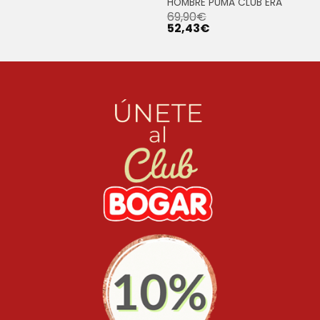
HOMBRE PUMA CLUB ERA
69,90
€
52,43
€