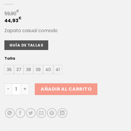
€
59,90
€
44,93
Zapato casual comodo
GUÍA DE TALLAS
Talla
36
37
38
39
40
41
ZAPATO CASUAL SEÑORA PITAS NATAL | Estilo relajado y 
AÑADIR AL CARRITO