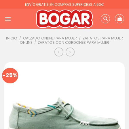
Saltar
ENVÍO GRATIS EN COMPRAS SUPERIORES A 50€
al
contenido
INICIO
/
CALZADO ONLINE PARA MUJER
/
ZAPATOS PARA MUJER
ONLINE
/
ZAPATOS CON CORDONES PARA MUJER
-25%