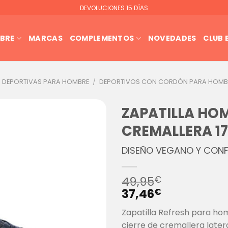
DEVOLUCIONES 15 DÍAS
BRE
MARCAS
COMPLEMENTOS
NOVEDADES
CLUB
S DEPORTIVAS PARA HOMBRE
/
DEPORTIVOS CON CORDÓN PARA HOMB
ZAPATILLA HO
CREMALLERA 1
DISEÑO VEGANO Y CON
49,95
€
37,46
€
Zapatilla Refresh para h
cierre de cremallera later