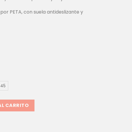
por PETA, con suela antideslizante y
45
H NAVY CREMALLERA 172223 | DISEÑO VEGANO Y CONFORT M
AL CARRITO