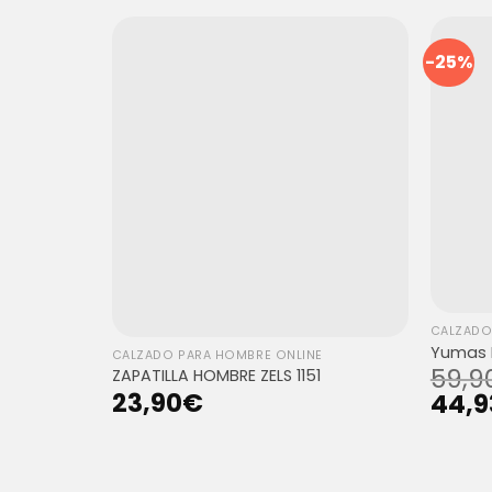
-25%
CALZADO
Yumas
CALZADO PARA HOMBRE ONLINE
59,9
ZAPATILLA HOMBRE ZELS 1151
23,90
€
44,9
E