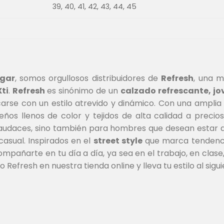
39, 40, 41, 42, 43, 44, 45
ogar
, somos orgullosos distribuidores de
Refresh
, una m
Xti
.
Refresh
es sinónimo de un
calzado refrescante, jo
arse con un estilo atrevido y dinámico. Con una ampl
eños llenos de color y tejidos de alta calidad a preci
audaces, sino también para hombres que desean estar a 
 casual. Inspirados en el
street style
que marca tendencia
pañarte en tu día a día, ya sea en el trabajo, en clase,
o Refresh en nuestra tienda online y lleva tu estilo al sig