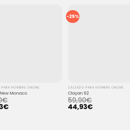
-25%
 PARA HOMBRE ONLINE
CALZADO PARA HOMBRE ONLINE
 New Monaco
Clayan 62
0
€
59,90
€
3
€
44,93
€