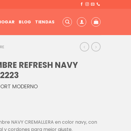
 BOGAR
BLOG
TIENDAS
RE
MBRE REFRESH NAVY
72223
FORT MODERNO
ombre NAVY CREMALLERA en color navy, con
al y cordones para mejor ajuste.