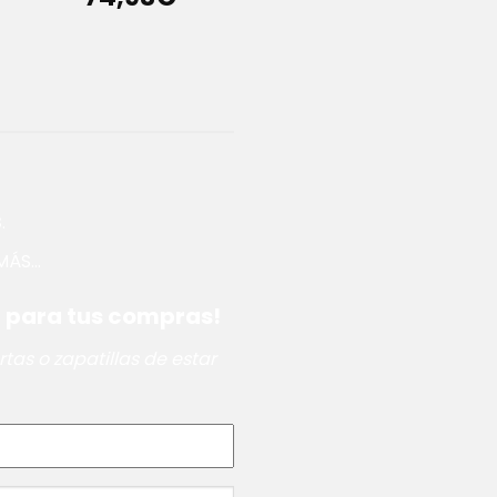
S
.
ÁS...
 para tus compras!
tas o zapatillas de estar