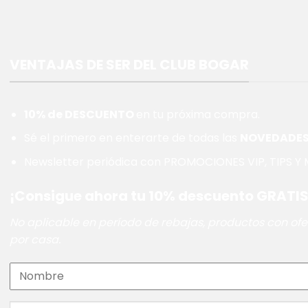
VENTAJAS DE SER DEL CLUB BOGAR
10% de DESCUENTO
en tu próxima compra.
Sé el primero en enterarte de todas las
NOVEDADE
Newsletter periódica con PROMOCIONES VIP, TIPS Y M
¡Consigue ahora tu 10% descuento GRATIS
No aplicable en período de rebajas, productos con ofer
por casa.