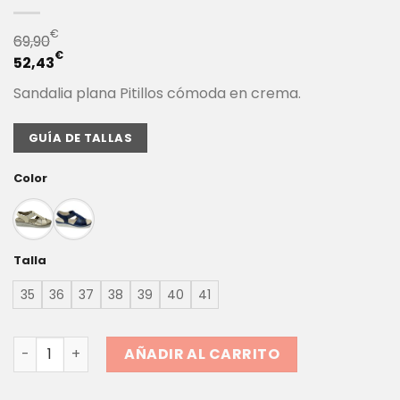
€
69,90
€
52,43
Sandalia plana Pitillos cómoda en crema.
GUÍA DE TALLAS
Color
Talla
35
36
37
38
39
40
41
SANDALIA PLANA SEÑORA PITILLOS 11002 | Comodidad lige
AÑADIR AL CARRITO