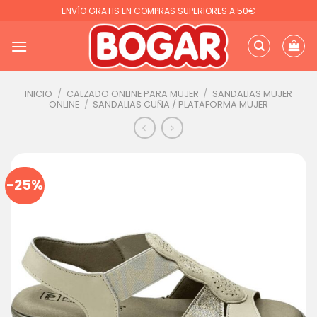
Saltar
ENVÍO GRATIS EN COMPRAS SUPERIORES A 50€
al
contenido
INICIO
/
CALZADO ONLINE PARA MUJER
/
SANDALIAS MUJER
ONLINE
/
SANDALIAS CUÑA / PLATAFORMA MUJER
-25%