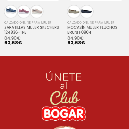
CALZADO ONLINE PARA MUJER
CALZADO ONLINE PARA MUJER
ZAPATILLAS MUJER SKECHERS
MOCASÍN MUJER FLUCHOS
124836-TPE
BRUNI F0804
84,90
€
84,90
€
63,68
€
63,68
€